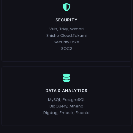
SECURITY
Vuls, Trivy, yamori
Shisho Cloud,Takumi
Security Lake
SOC2
DATA & ANALYTICS
MySQL, PostgreSQL
BigQuery, Athena
Digdag, Embulk, Fluentd