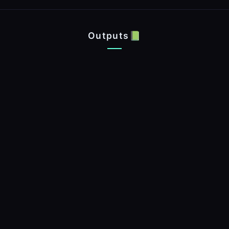
Outputs📗
入社1ヶ月でここまでやった！Findy Toolsインフラ支援の最適化
ゼロから創る横断SREチーム ~挑戦と進化~
横断SREの立ち上げと、AWSセキュリティへの取り組みの軌跡
TechBullエンジニアコミュニティの取り組みについて
クラウド脆弱性の傾向とShisho Cloudの活用