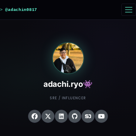
@adachin0817
adachi.ryo👾
SRE / INFLUENCER