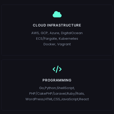
CLOUD INFRASTRUCTURE
AWS, GCP, Azure, DigitalOcean
ECS/Fargate, Kubernetes
Docker, Vagrant
PROGRAMMING
Go,Python,ShellScript,
PHP/CakePHP/Laravel,Ruby/Rails,
WordPress,HTML,CSS,JavaScript,React